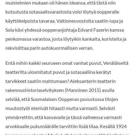
muistelmien mukaan oli hänen ideansa, että tästä niin
kutsutusta sotasaalisvarastosta voisi löytyä oopperalle
käyttökelpoista tavaraa. Valtioneuvostolta saatiin lupa ja
Sola kävi yhdessä oopperanjohtaja Edvard Fazerin kanssa
penkomassa varastoa, josta löytyikin kankaita, koristeita ja
rekvisiittaa parin autokuormallisen verran.
Entä mihin kaikki seurueen omat vanhat puvut, Venäläiseltä
teatterilta ulosmitatut puvut ja sotasaaliina kerätyt
tarvikkeet saatiin mahtumaan? Aleksanterin teatterin
rakennushistoriaselvityksen (Manninen 2015) avulla
selviää, että Suomalaisen Oopperan puvustossa tilojen
muutostyöt etenivät hitaasti mutta varmasti. Selvästi
ymmärrettiin, että kasvavalle ja tässä vaiheessa varmasti
arvokkaalle pukumäärälle tarvittiin lisää tilaa. Kesällä 1924