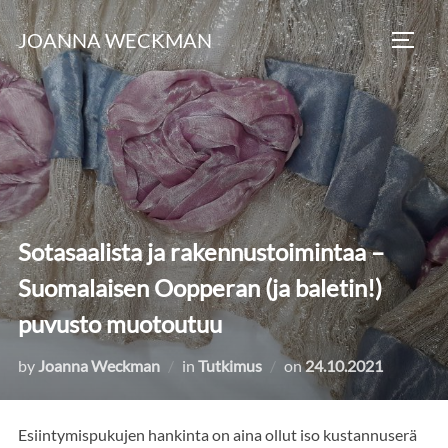
Skip
JOANNA WECKMAN
to
TOGG
content
Sotasaalista ja rakennustoimintaa –
Suomalaisen Oopperan (ja baletin!)
puvusto muotoutuu
Posted
by
Joanna Weckman
in
Tutkimus
on
24.10.2021
on
Esiintymispukujen hankinta on aina ollut iso kustannuserä