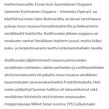
teatteriseurueille. Ennen kuin Suomalainen Ooppera
(aiemmin Kotimainen Ooppera – Inhemska Operan) sai
käyttöönsä oman talon Bulevardilla, se lainasi tarvittaessa
pukuja muun muassa Kansallisteatterilta ja Aleksanterin
venäläiseltä teatterilta. Sisällissodan jälkeen ooppera sai
omakseen vanhat Venäläisen teatterin puvut, mutta lisäksi
puku- ja tarpeistovarasto karttui erikoisemmallakin tavalla:
Sisällissodan jäljiltä kiireesti maasta poistuneiden
venäläisten sotilaiden, näiden perheiden ja siviilihenkilöiden
yksityisomaisuutta oli pakattu muun muassa venäläisen
kasarmialueen tavaramakasiineihin Fredrikinkadulla. Heti
sodan päätyttyä Suomen hallitus oli takavarikoinut sekä
venäläisten kiinteistöt että irtaimen omaisuuden.
Oopperalaulaja Wäinö Solan vuonna 1951 julkaistujen