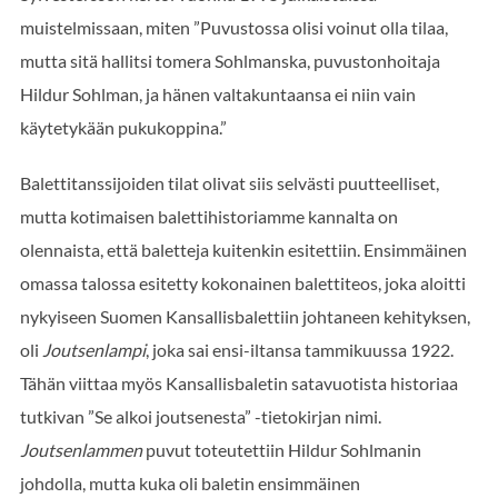
muistelmissaan, miten ”Puvustossa olisi voinut olla tilaa,
mutta sitä hallitsi tomera Sohlmanska, puvustonhoitaja
Hildur Sohlman, ja hänen valtakuntaansa ei niin vain
käytetykään pukukoppina.”
Balettitanssijoiden tilat olivat siis selvästi puutteelliset,
mutta kotimaisen balettihistoriamme kannalta on
olennaista, että baletteja kuitenkin esitettiin. Ensimmäinen
omassa talossa esitetty kokonainen balettiteos, joka aloitti
nykyiseen Suomen Kansallisbalettiin johtaneen kehityksen,
oli
Joutsenlampi
, joka sai ensi-iltansa tammikuussa 1922.
Tähän viittaa myös Kansallisbaletin satavuotista historiaa
tutkivan ”Se alkoi joutsenesta” -tietokirjan nimi.
Joutsenlammen
puvut toteutettiin Hildur Sohlmanin
johdolla, mutta kuka oli baletin ensimmäinen