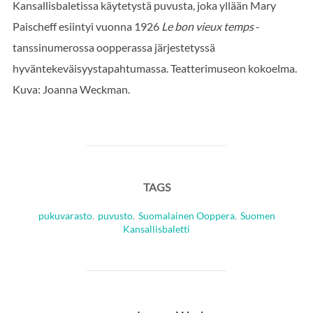
Kansallisbaletissa käytetystä puvusta, joka yllään Mary
Paischeff esiintyi vuonna 1926
Le bon vieux temps
-
tanssinumerossa oopperassa järjestetyssä
hyväntekeväisyystapahtumassa. Teatterimuseon kokoelma.
Kuva: Joanna Weckman.
TAGS
pukuvarasto
,
puvusto
,
Suomalainen Ooppera
,
Suomen
Kansallisbaletti
POST AUTHOR