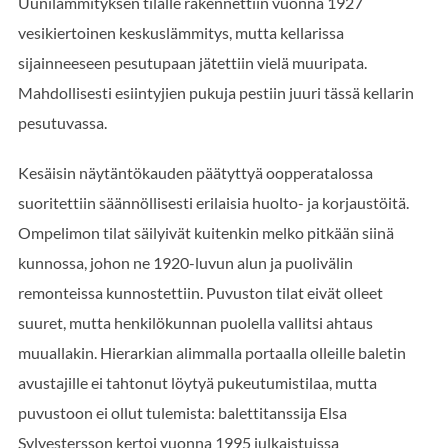
Uunilämmityksen tilalle rakennettiin vuonna 1927
vesikiertoinen keskuslämmitys, mutta kellarissa
sijainneeseen pesutupaan jätettiin vielä muuripata.
Mahdollisesti esiintyjien pukuja pestiin juuri tässä kellarin
pesutuvassa.
Kesäisin näytäntökauden päätyttyä oopperatalossa
suoritettiin säännöllisesti erilaisia huolto- ja korjaustöitä.
Ompelimon tilat säilyivät kuitenkin melko pitkään siinä
kunnossa, johon ne 1920-luvun alun ja puolivälin
remonteissa kunnostettiin. Puvuston tilat eivät olleet
suuret, mutta henkilökunnan puolella vallitsi ahtaus
muuallakin. Hierarkian alimmalla portaalla olleille baletin
avustajille ei tahtonut löytyä pukeutumistilaa, mutta
puvustoon ei ollut tulemista: balettitanssija Elsa
Sylvestersson kertoi vuonna 1995 julkaistuissa