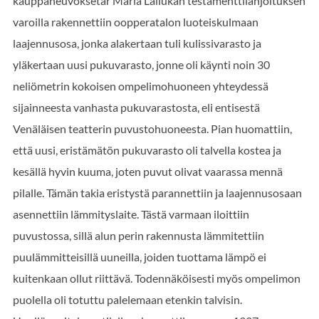
kauppaneuvoksetar Maria Lallukan testamenttilahjoituksen
varoilla rakennettiin oopperatalon luoteiskulmaan
laajennusosa, jonka alakertaan tuli kulissivarasto ja
yläkertaan uusi pukuvarasto, jonne oli käynti noin 30
neliömetrin kokoisen ompelimohuoneen yhteydessä
sijainneesta vanhasta pukuvarastosta, eli entisestä
Venäläisen teatterin puvustohuoneesta. Pian huomattiin,
että uusi, eristämätön pukuvarasto oli talvella kostea ja
kesällä hyvin kuuma, joten puvut olivat vaarassa mennä
pilalle. Tämän takia eristystä parannettiin ja laajennusosaan
asennettiin lämmityslaite. Tästä varmaan iloittiin
puvustossa, sillä alun perin rakennusta lämmitettiin
puulämmitteisillä uuneilla, joiden tuottama lämpö ei
kuitenkaan ollut riittävä. Todennäköisesti myös ompelimon
puolella oli totuttu palelemaan etenkin talvisin.