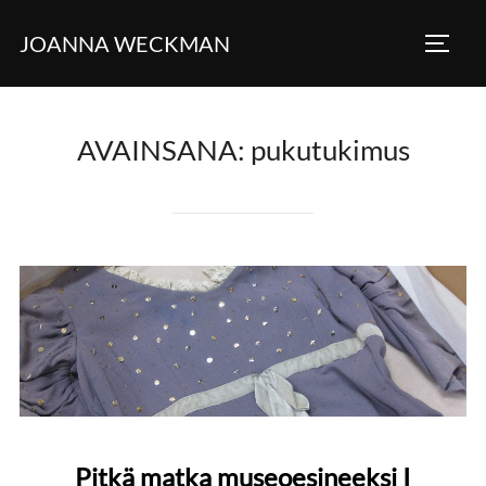
Skip
JOANNA WECKMAN
to
TOGG
content
AVAINSANA:
pukutukimus
Pitkä matka museoesineeksi I