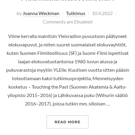
Posted
by
Joanna Weckman
Tutkimus
10.4.2022
on
Comments are Disabled
Viime kerralla mainitsin Yleisradion puvustoon päätyneet
elokuvapuvut, ja miten suuret suomalaiset elokuvayhtiöt,
kuten Suomen Filmiteollisuus (SF) ja Suomi-Filmi lopettivat
laajan elokuvatuotantonsa 1960-luvun alussa ja
pukuvarastoja myytiin YLElle. Kuutisen vuotta sitten pääsin
toteuttamaan kaksi tutkimusprojektia, Menneisyyden
kosketus – Touching the Past (Suomen Akatemia & Aalto-
yliopisto 2015–2016) ja Lähikuvassa puku (Wihurin säätiö
2016–2017), joissa tutkin mm. silloisen …
”PITKÄ MATKA MUSEOESI
READ MORE