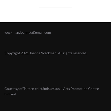
weckman.joanna(at)gmail.com
Copyright 2021 Joanna Weckman. All rights reserved.
Courtesy of Taiteen edistämiskeskus – Arts Promotion Centre
Finland