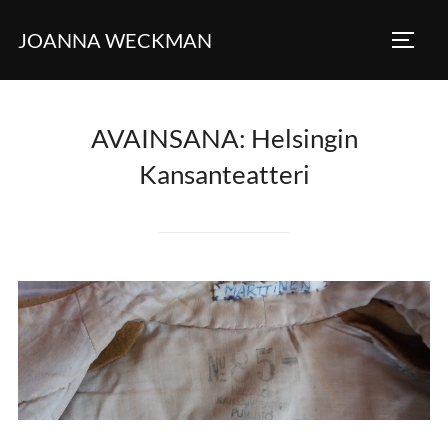
Skip
JOANNA WECKMAN
to
TOGG
content
AVAINSANA:
Helsingin
Kansanteatteri