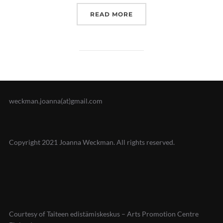
”PUKUTUTKIJA KOHTAA M
READ MORE
weckman.joanna(at)gmail.com
Copyright 2021 Joanna Weckman. All rights reserved.
Courtesy of Taiteen edistämiskeskus – Arts Promotion Centre