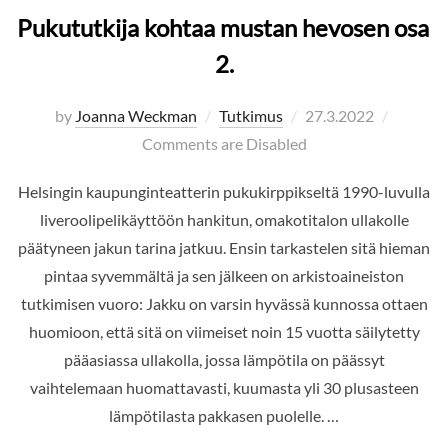
Pukututkija kohtaa mustan hevosen osa
2.
Posted
by
Joanna Weckman
Tutkimus
27.3.2022
on
Comments are Disabled
Helsingin kaupunginteatterin pukukirppikseltä 1990-luvulla
liveroolipelikäyttöön hankitun, omakotitalon ullakolle
päätyneen jakun tarina jatkuu. Ensin tarkastelen sitä hieman
pintaa syvemmältä ja sen jälkeen on arkistoaineiston
tutkimisen vuoro: Jakku on varsin hyvässä kunnossa ottaen
huomioon, että sitä on viimeiset noin 15 vuotta säilytetty
pääasiassa ullakolla, jossa lämpötila on päässyt
vaihtelemaan huomattavasti, kuumasta yli 30 plusasteen
lämpötilasta pakkasen puolelle. …