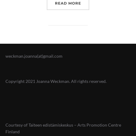
”KUINKAS SITTEN KÄVIK
READ MORE
weckman.joanna(at)gmail.com
Copyright 2021 Joanna Weckman. All rights reserved.
Courtesy of Taiteen edistämiskeskus – Arts Promotion Centre
Finland