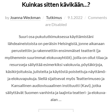
Kuinkas sitten kävikään…?
Posted
by
Joanna Weckman
Tutkimus
9.1.2022
Comments
on
are Disabled
Suuri osa pukututkimuksessa käyttämistäni
lähdeaineistoista on peräisin Helsingistä, jonne aikanaan
perustettiin ja rakennettiin ensimmäiset teatterit (ja
myöhemmin suurimmat elokuvayhtiöt), joilla on ollut tilaa ja
resursseja säilyttää esimerkiksi valokuvia, pöytäkirjoja,
käsikirjoituksia, julisteita ja käytöstä poistettuja näyttämö-
ja elokuvapukuja. Siellä sijaitsevat myös Teatterimuseo ja
Kansallinen audiovisuaalinen instituutti (Kavi), jotka
säilyttävät Suomen vanhinta ja laajinta teatteri- ja elokuva-
alan …