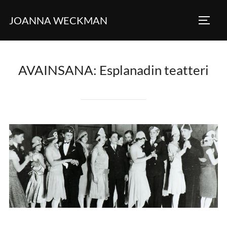
Skip
JOANNA WECKMAN
to
TOGG
content
AVAINSANA:
Esplanadin teatteri