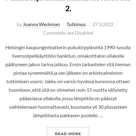
2.
Posted
by
Joanna Weckman
Tutkimus
27.3.2022
on
Comments are Disabled
Helsingin kaupunginteatterin pukukirppikseltä 1990-luvulla
liveroolipelikäyttöön hankitun, omakotitalon ullakolle
päätyneen jakun tarina jatkuu. Ensin tarkastelen sitä hieman
pintaa syvemmältä ja sen jälkeen on arkistoaineiston
tutkimisen vuoro: Jakku on varsin hyvässä kunnossa ottaen
huomioon, että sitä on viimeiset noin 15 vuotta säilytetty
pääasiassa ullakolla, jossa lämpötila on päässyt
vaihtelemaan huomattavasti, kuumasta yli 30 plusasteen
lämpötilasta pakkasen puolelle. …
”PUKUTUTKIJA KOHTAA M
READ MORE