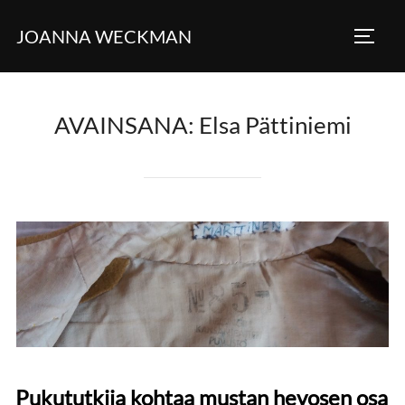
Skip
JOANNA WECKMAN
to
TOGG
content
AVAINSANA:
Elsa Pättiniemi
Pukututkija kohtaa mustan hevosen osa