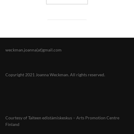
weckman.joanna(at)gmail.com
Copyright 2021 Joanna Weckman. All rights reserved.
Courtesy of Taiteen edistämiskeskus – Arts Promotion Centre
Finland