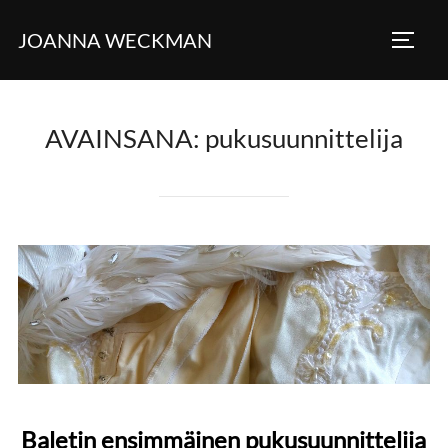
Skip
JOANNA WECKMAN
to
TOGG
content
AVAINSANA:
pukusuunnittelija
Baletin ensimmäinen pukusuunnittelija