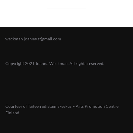
weckman.joanna(at)gmail.com
Copyright 2021 Joanna Weckman. All rights reserved.
Courtesy of Taiteen edistämiskeskus – Arts Promotion Centre
Finland