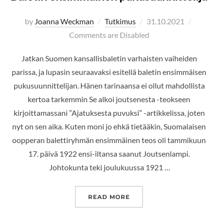
Posted
by
Joanna Weckman
Tutkimus
31.10.2021
on
Comments are Disabled
Jatkan Suomen kansallisbaletin varhaisten vaiheiden
parissa, ja lupasin seuraavaksi esitellä baletin ensimmäisen
pukusuunnittelijan. Hänen tarinaansa ei ollut mahdollista
kertoa tarkemmin Se alkoi joutsenesta -teokseen
kirjoittamassani ”Ajatuksesta puvuksi” -artikkelissa, joten
nyt on sen aika. Kuten moni jo ehkä tietääkin, Suomalaisen
oopperan balettiryhmän ensimmäinen teos oli tammikuun
17. päivä 1922 ensi-iltansa saanut Joutsenlampi.
Johtokunta teki joulukuussa 1921 …
”BALETIN ENSIMMÄINEN 
READ MORE