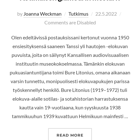
Posted
by
Joanna Weckman
Tutkimus
22.5.2022
on
Comments are Disabled
Olen edeltävissä postauksissani kertonut vuonna 1950
ensiesityksensä saaneen Tanssi yli hautojen -elokuvan
puvuista, joita on säilynyt Kansallisen audiovisuaalisen
instituutin museokokoelmassa. Tämänkin elokuvan
pukuasiantuntijana toimi Bure Litonius, omana aikanaan
varsin tunnettu, monipuolisesti elokuvapukujen parissa
työskennellyt henkilö. Bure Litonius (1919–1972) tuli
elokuva-alalle sotilas- ja sotahistorian harrastuksensa
kautta vain 19-vuotiaana, kun syyskuusta 1938
tammikuuhun 1939 kuvattuun Helmikuun mainfesti …
”KOTIMAISEN GLAMOURI
READ MORE