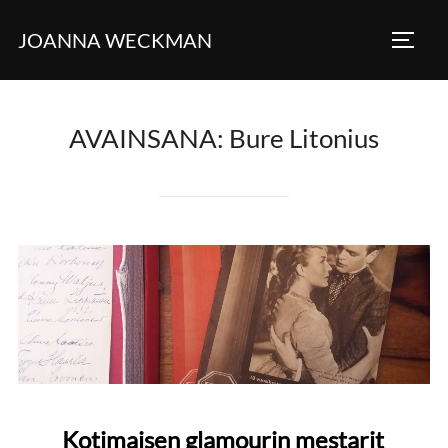
Skip
JOANNA WECKMAN
to
TOGG
content
AVAINSANA:
Bure Litonius
Kotimaisen glamourin mestarit