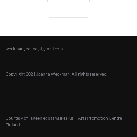
weckman.joanna(at)gmail.com
Copyright 2021 Joanna Weckman. All rights reserved.
Courtesy of Taiteen edistämiskeskus – Arts Promotion Centre
Finland