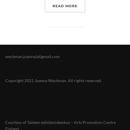
”VANHOJA JA UUSIA PYÖ
READ MORE
weckman.joanna(at)gmail.com
Copyright 2021 Joanna Weckman. All rights reserved.
Courtesy of Taiteen edistämiskeskus – Arts Promotion Centre
Finland