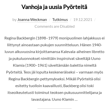
Vanhoja ja uusia Pyörteitä
Posted
by
Joanna Weckman
Tutkimus
19.12.2021
on
Comments are Disabled
Regina Backbergin (1898–1979) monipuolinen lahjakkuus ei
liittynyt ainoastaan pukujen suunnitteluun. Hänen 1940-
luvun alkuvuosina kirjoittamansa Kalevala-aiheinen libretto
ja pukuluonnokset nimittäin inspiroivat säveltäjä Uuno
Klamia (1900–1961) säveltämään balettia nimeltä
Pyörteitä. Teos jäi lopulta keskeneräiseksi – varmaan myös
Regina Backbergin pettymykseksi. Mikäli Pyörteitä olisi
esitetty tuolloin kaavaillusti, Backberg olisi toki
itseoikeutetusti toiminut teoksen pukusuunnittelijana ja
lavastajana. Uuno Klamin …