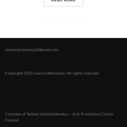
READ MORE
weckman.joanna(at)gmail.com
Copyright 2021 Joanna Weckman. All rights reserved.
Courtesy of Taiteen edistämiskeskus – Arts Promotion Centre
Finland