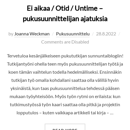
Ei aikaa / Otid / Untime –
pukusuunnittelijan ajatuksia
Posted
by
Joanna Weckman
Pukusuunnittelu
28.8.2022
on
Comments are Disabled
Tervetuloa kesänjälkeiseen pukututkijan sunnuntaiblogiin!
Tutkijantyöni ohella teen myös pukusuunnittelijan työtä ja
koen tämän vaihtelun todella hedelmälliseksi. Ensinnäkin
tutkijan työ omalla kohdallani saattaa olla välillä hyvin
yksinäistä, kun taas pukusuunnittelua tehdessä pääsen
mukaan työyhteisöön. Myös työn rytmi on erilaista: kun
tutkimustyössä työn kaari saattaa olla pitkä ja projektin
lopputulos – kuten vaikkapa artikkeli tai kirja – …
”EI AIKAA / OTID / UNT