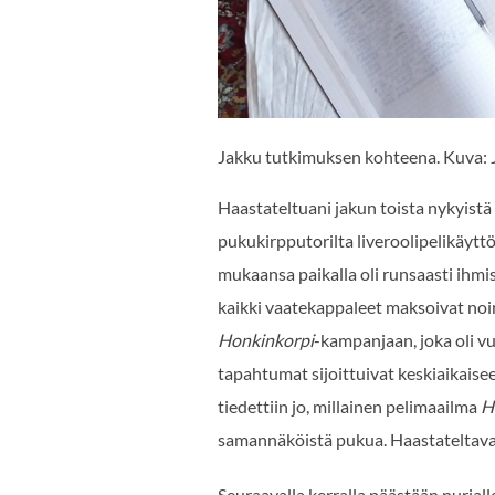
Jakku tutkimuksen kohteena. Kuva
Haastateltuani jakun toista nykyistä
pukukirpputorilta liveroolipelikäytt
mukaansa paikalla oli runsaasti ihmis
kaikki vaatekappaleet maksoivat noi
Honkinkorpi
-kampanjaan, joka oli v
tapahtumat sijoittuivat keskiaikaisee
tiedettiin jo, millainen pelimaailma
H
samannäköistä pukua. Haastateltavan
Seuraavalla kerralla päästään nurjal