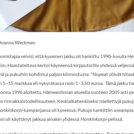
: Joanna Weckman
 omistajaa selvisi, että kyseinen jakku oli hankittu 1990-luvulla H
öön. Haastateltava kertoi käyneensä kirpputorilla yhdessä veljens
iä ja pukuihin kohdistui paljon kiinnostusta: ”Nopeat söivät hitaat”
n 5–15 markkaa eli nykyrahassa noin 1–3,50 euroa. Tämä jakku ha
uonna 1996 aloitettu, Hämeenlinnan alueella vuoteen 2005 asti pel
n rinnakkaistodellisuuteen. Keskiaikahenkiseksi miellettyjä pukuja
onkinkorpi
-kampanjassa oli kyseessä. Pukuja hankittiin useampia, 
i oli käyttänyt jakkua ainakin yhdessä
Honkinkorpi
-pelissä.
le puolelle ja puvun varhaishistoria alkaa hahmottua. Tervetuloa 