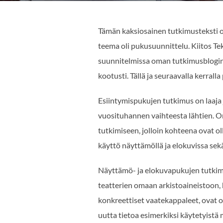
Tämän kaksiosainen tutkimusteksti on
teema oli pukusuunnittelu. Kiitos Teks
suunnitelmissa oman tutkimusblogin 
kootusti. Tällä ja seuraavalla kerra
Esiintymispukujen tutkimus on laaja
vuosituhannen vaihteesta lähtien. O
tutkimiseen, jolloin kohteena ovat o
käyttö näyttämöllä ja elokuvissa sek
Näyttämö- ja elokuvapukujen tutkimus 
teatterien omaan arkistoaineistoon, h
konkreettiset vaatekappaleet, ovat 
uutta tietoa esimerkiksi käytetyistä 