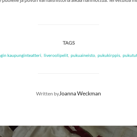
TAGS
gin kaupunginteatteri
,
liveroolipelit
,
pukuaineisto
,
pukukirppis
,
pukutu
POST AUTHOR
Joanna Weckman
Written by