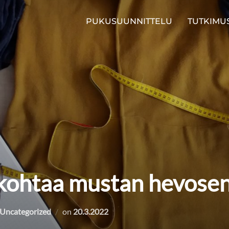
PUKUSUUNNITTELU
TUTKIMU
kohtaa mustan hevosen
Posted
Uncategorized
on
20.3.2022
on