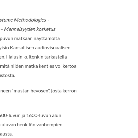
stume Methodologies
-
t – Menneisyyden kosketus
i puvun matkaan näyttämöltä
isin Kansallisen audiovisuaalisen
n. Halusin kuitenkin tarkastella
mitä niiden matka kenties voi kertoa
ustosta.
yneen ”mustan hevosen”, josta kerron
1500-luvun ja 1600-luvun alun
i kuuluvan henkilön vanhempien
tausta.