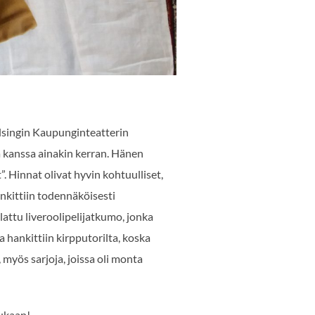
elsingin Kaupunginteatterin
ä kanssa ainakin kerran. Hänen
. Hinnat olivat hyvin kohtuulliset,
nkittiin todennäköisesti
attu liveroolipelijatkumo, jonka
 hankittiin kirpputorilta, koska
myös sarjoja, joissa oli monta
mukaan!