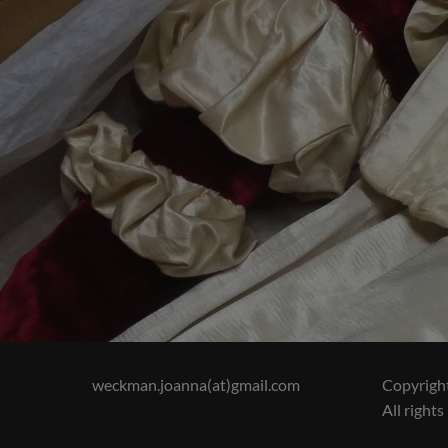
selaus
weckman.joanna(at)gmail.com
Copyrigh
All rights