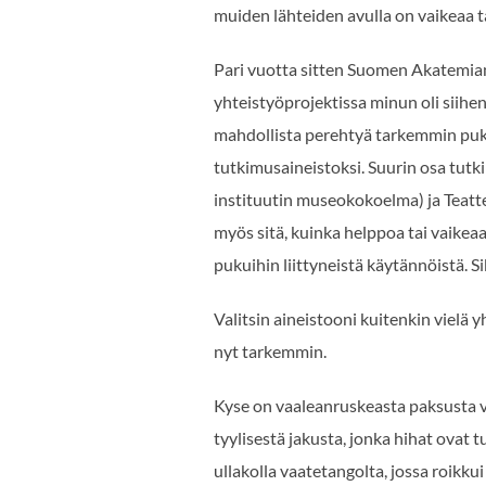
muiden lähteiden avulla on vaikeaa 
Pari vuotta sitten Suomen Akatemia
yhteistyöprojektissa minun oli siih
mahdollista perehtyä tarkemmin puk
tutkimusaineistoksi. Suurin osa tut
instituutin museokokoelma) ja Teatte
myös sitä, kuinka helppoa tai vaikea
pukuihin liittyneistä käytännöistä. 
Valitsin aineistooni kuitenkin vielä
nyt tarkemmin.
Kyse on vaaleanruskeasta paksusta vi
tyylisestä jakusta, jonka hihat ovat
ullakolla vaatetangolta, jossa roikkui h