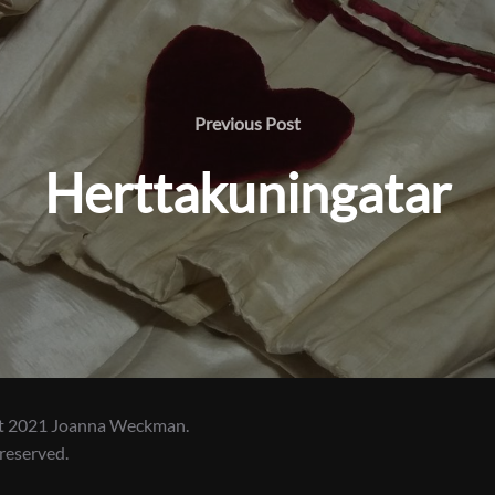
Previous
Previous Post
Post
Herttakuningatar
t 2021 Joanna Weckman.
 reserved.