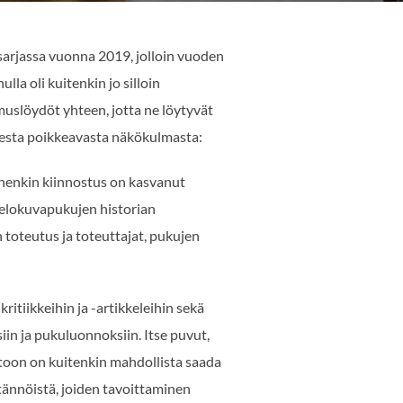
sarjassa vuonna 2019, jolloin vuoden
lla oli kuitenkin jo silloin
uslöydöt yhteen, jotta ne löytyvät
isesta poikkeavasta näkökulmasta:
inenkin kiinnostus on kasvanut
 elokuvapukujen historian
 toteutus ja toteuttajat, pukujen
ritiikkeihin ja -artikkeleihin sekä
iin ja pukuluonnoksiin. Itse puvut,
toon on kuitenkin mahdollista saada
ytännöistä, joiden tavoittaminen