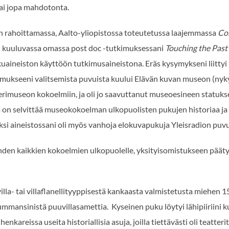
tai jopa mahdotonta.
n rahoittamassa, Aalto-yliopistossa toteutetussa laajemmassa
Co
en kuuluvassa omassa post doc -tutkimuksessani
Touching the Pas
uaineiston käyttöön tutkimusaineistona. Eräs kysymykseni liitty
kimukseeni valitsemista puvuista kuului Elävän kuvan museon (nyky
rimuseon kokoelmiin, ja oli jo saavuttanut museoesineen statukse
a on selvittää museokokoelman ulkopuolisten pukujen historiaa ja 
Siksi aineistossani oli myös vanhoja elokuvapukuja Yleisradion puv
 yhden kaikkien kokoelmien ulkopuolelle, yksityisomistukseen päät
lla- tai villaflanellityyppisestä kankaasta valmistetusta miehen 
 tummansinistä puuvillasamettia. Kyseinen puku löytyi lähipiiriin
enkareissa useita historiallisia asuja, joilla tiettävästi oli teatteri