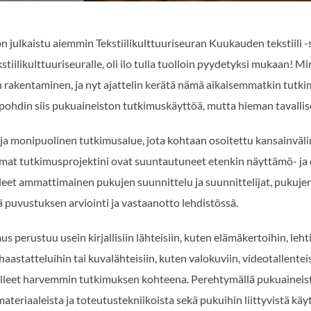
 julkaistu aiemmin Tekstiilikulttuuriseuran Kuukauden tekstiili -
tiilikulttuuriseuralle, oli ilo tulla tuolloin pyydetyksi mukaan! Minu
rakentaminen, ja nyt ajattelin kerätä nämä aikaisemmatkin tutkim
lla pohdin siis pukuaineiston tutkimuskäyttöä, mutta hieman tavall
 ja monipuolinen tutkimusalue, jota kohtaan osoitettu kansainväl
mat tutkimusprojektini ovat suuntautuneet etenkin näyttämö- ja
lleet ammattimainen pukujen suunnittelu ja suunnittelijat, pukujen
ä puvustuksen arviointi ja vastaanotto lehdistössä.
perustuu usein kirjallisiin lähteisiin, kuten elämäkertoihin, lehtik
aastatteluihin tai kuvalähteisiin, kuten valokuviin, videotallenteis
olleet harvemmin tutkimuksen kohteena. Perehtymällä pukuaineis
materiaaleista ja toteutustekniikoista sekä pukuihin liittyvistä kä